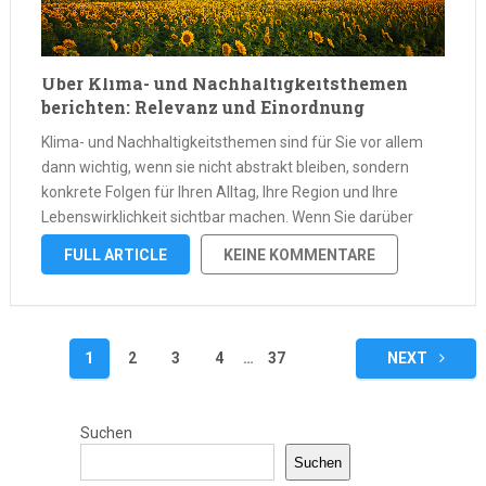
Über Klima- und Nachhaltigkeitsthemen
berichten: Relevanz und Einordnung
Klima- und Nachhaltigkeitsthemen sind für Sie vor allem
dann wichtig, wenn sie nicht abstrakt bleiben, sondern
konkrete Folgen für Ihren Alltag, Ihre Region und Ihre
Lebenswirklichkeit sichtbar machen. Wenn Sie darüber
lesen, brauchen Sie mehr als ein allgemeines
FULL ARTICLE
KEINE KOMMENTARE
Problembewusstsein. Sie brauchen Präzision, Einordnung
und eine Darstellung, …
Seitennummerierung
1
2
3
4
…
37
NEXT
der
Beiträge
Suchen
Suchen