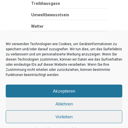
Treibhausgase
Umweltbewusstsein
Wetter
Zero Waste
Wir verwenden Technologien wie Cookies, um Geräteinformationen zu
speichern und/oder darauf zuzugreifen. Wir tun dies, um das Surferlebnis
zu verbessern und um personalisierte Werbung anzuzeigen. Wenn Sie
diesen Technologien zustimmen, können wir Daten wie das Surfverhalten
oder eindeutige IDs auf dieser Website verarbeiten. Wenn Sie Ihre
Klima-Wissen
Zustimmung nicht erteilen oder zurückziehen, können bestimmte
Funktionen beeinträchtigt werden.
Eine andere WordPress-Site.
Akzeptieren
Ablehnen
Vorlieben
Copyright © 2026
Klima-Wissen
Theme by
MyThemeShop.com
Klima-Wissen ISSN 3052-7333