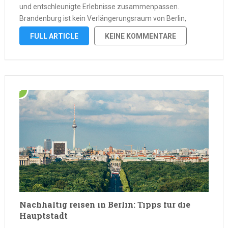
und entschleunigte Erlebnisse zusammenpassen.
Brandenburg ist kein Verlängerungsraum von Berlin,
sondern ein eigenes Reiseland mit klarer Identität: weite
FULL ARTICLE
KEINE KOMMENTARE
Landschaften, stille Seen, dichte Wälder,
Biosphärenreservate, kleine Städte, Dörfer mit Charakter …
Nachhaltig reisen in Berlin: Tipps für die
Hauptstadt