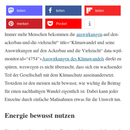
teilen
teilen
teilen
merken
Pocket
Immer mehr Menschen bekommen die
auswirkungen
-auf-den-
ackerbau-und-die-viehzucht/“ title=“Klimawandel und seine
Auswirkungen auf den Ackerbau und die Viehzucht“ data-wpil-
monitor-id=“4754″>
Auswirkungen des Klimawandels
direkt zu
spüren, weswegen es nicht überrascht, dass sich ein wachsender
Teil der Gesellschaft mit dem Klimaschutz auseinandersetzt.
Trotzdem ist den meisten nicht bewusst, wie wichtig ihr Beitrag
für einen nachhaltigen Wandel eigentlich ist. Dabei kann jeder
Einzelne durch einfache Maßnahmen etwas für die Umwelt tun.
Energie bewusst nutzen