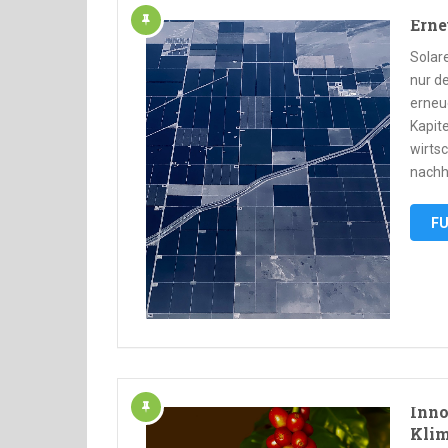
Erne
Solar
nur d
erneu
Kapite
wirts
nachh
FU
Inno
Klim