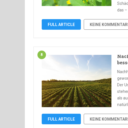
Schäd
das –
FULL ARTICLE
KEINE KOMMENTAR
Nach
bess
Nachh
gewor
Der U
stehe
als a
natür
FULL ARTICLE
KEINE KOMMENTAR