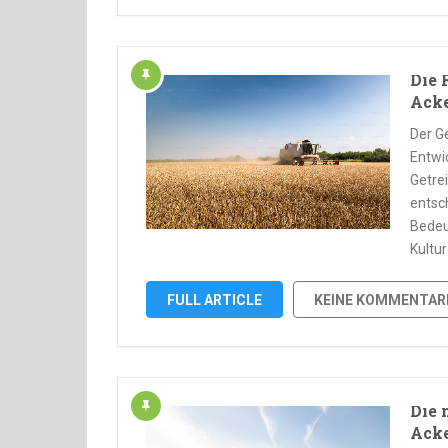
Die 
Ack
Der Ge
Entwi
Getrei
entsc
Bedeu
Kultu
FULL ARTICLE
KEINE KOMMENTAR
Die 
Ack