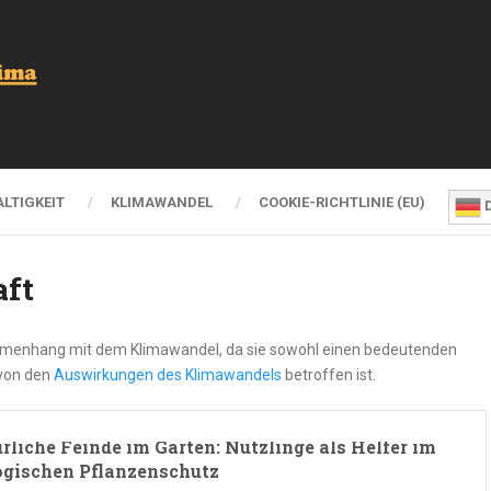
LTIGKEIT
KLIMAWANDEL
COOKIE-RICHTLINIE (EU)
D
aft
sammenhang mit dem Klimawandel, da sie sowohl einen bedeutenden
 von den
Auswirkungen des Klimawandels
betroffen ist.
rliche Feinde im Garten: Nützlinge als Helfer im
ogischen Pflanzenschutz