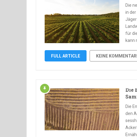
Die n
in de
Jäger
Landw
für d
kann 
FULL ARTICLE
KEINE KOMMENTAR
Die 
Sam
Die E
den A
sessh
Ackerb
Ernäh