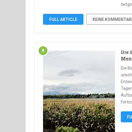
tiefg
FULL ARTICLE
KEINE KOMMENTAR
Die 
Mens
Die B
unsch
Entwi
Tagen
Aufba
Fortsc
FU