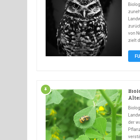
Biolog
zuneh
Landw
zurüc
von Nü
zielt 
FU
Biol
Alte
Biolo
Landw
der w
Pflan
verst