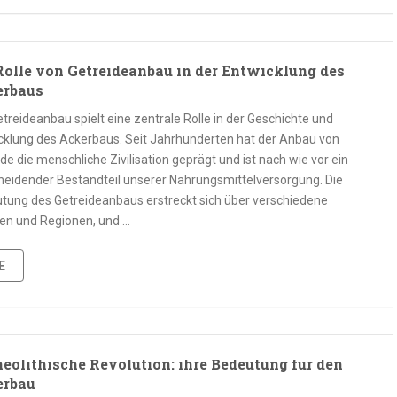
Rolle von Getreideanbau in der Entwicklung des
erbaus
treideanbau spielt eine zentrale Rolle in der Geschichte und
cklung des Ackerbaus. Seit Jahrhunderten hat der Anbau von
de die menschliche Zivilisation geprägt und ist nach wie vor ein
heidender Bestandteil unserer Nahrungsmittelversorgung. Die
tung des Getreideanbaus erstreckt sich über verschiedene
ren und Regionen, und …
E
neolithische Revolution: ihre Bedeutung für den
erbau