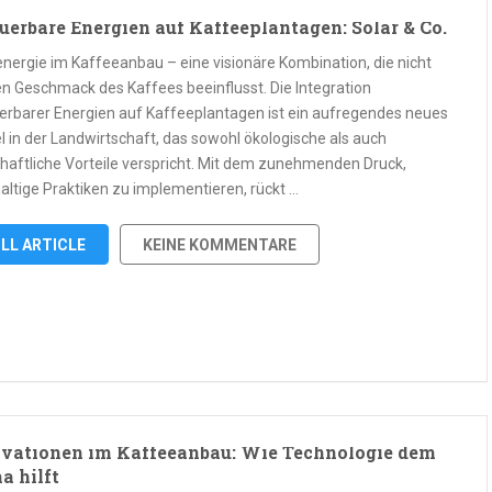
uerbare Energien auf Kaffeeplantagen: Solar & Co.
energie im Kaffeeanbau – eine visionäre Kombination, die nicht
en Geschmack des Kaffees beeinflusst. Die Integration
erbarer Energien auf Kaffeeplantagen ist ein aufregendes neues
l in der Landwirtschaft, das sowohl ökologische als auch
chaftliche Vorteile verspricht. Mit dem zunehmenden Druck,
altige Praktiken zu implementieren, rückt …
LL ARTICLE
KEINE KOMMENTARE
vationen im Kaffeeanbau: Wie Technologie dem
a hilft