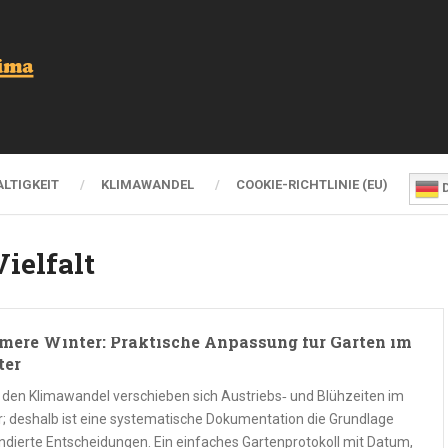
LTIGKEIT
KLIMAWANDEL
COOKIE-RICHTLINIE (EU)
D
ielfalt
ere Winter: Praktische Anpassung für Gärten im
ter
 den Klimawandel verschieben sich Austriebs‑ und Blühzeiten im
r; deshalb ist eine systematische Dokumentation die Grundlage
undierte Entscheidungen. Ein einfaches Gartenprotokoll mit Datum,