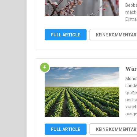
Beoba
mache
Eintr
FULL ARTICLE
KEINE KOMMENTAR
Waru
Monok
Landw
großen
und s
zuneh
ausge
FULL ARTICLE
KEINE KOMMENTAR