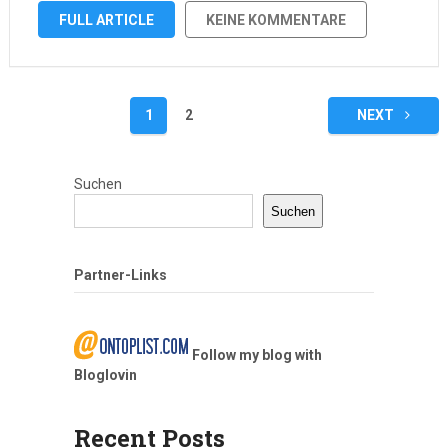
aufregende Möglichkeit, ihre Umwelt aktiv mitzugestalten.
FULL ARTICLE
KEINE KOMMENTARE
Doch es geht nicht nur um den süßen Honig oder das
nostalgische Bild von summenden …
Seitennummerierung
1
2
NEXT
der
Beiträge
Suchen
Suchen
Partner-Links
Follow my blog with
Bloglovin
Recent Posts