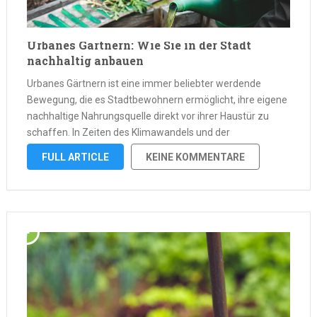
Urbanes Gärtnern: Wie Sie in der Stadt
nachhaltig anbauen
Urbanes Gärtnern ist eine immer beliebter werdende
Bewegung, die es Stadtbewohnern ermöglicht, ihre eigene
nachhaltige Nahrungsquelle direkt vor ihrer Haustür zu
schaffen. In Zeiten des Klimawandels und der
Urbanisierung wird die Notwendigkeit, lokal und nachhaltig
FULL ARTICLE
KEINE KOMMENTARE
anzubauen, immer dringlicher. Doch wie kann man in einer
städtischen Umgebung …