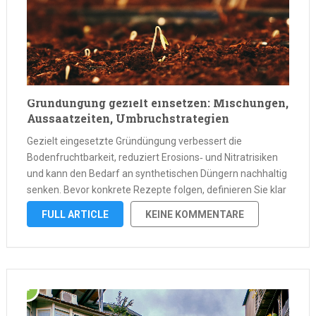
Gründüngung gezielt einsetzen: Mischungen,
Aussaatzeiten, Umbruchstrategien
Gezielt eingesetzte Gründüngung verbessert die
Bodenfruchtbarkeit, reduziert Erosions‑ und Nitratrisiken
und kann den Bedarf an synthetischen Düngern nachhaltig
senken. Bevor konkrete Rezepte folgen, definieren Sie klar
Ihr Ziel: kurzfristige Stickstoffbereitstellung, langfristiger
FULL ARTICLE
KEINE KOMMENTARE
Humusaufbau, Tiefenlockerung, Erosionsschutz oder
Förderung der Biodiversität. Diese Zielsetzung bestimmt
Auswahl, Timing und Umbruch und …