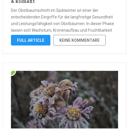
& klimafit
Der Obstbaumschnitt im Spätwinter ist einer der
entscheidenden Eingriffe für die langfristige Gesundheit
und Leistungsfähigkeit von Obstbäumen. In dieser Phase
lassen sich Wachstum, Kronenaufbau und Fruchtbarkeit
gezielt steuern, ohne den Baum unnötig zu belasten. Der
FULL ARTICLE
KEINE KOMMENTARE
Schnitt wirkt nicht isoliert, sondern beeinflusst ein
komplexes Zusammenspiel aus Wurzelaktivität, …