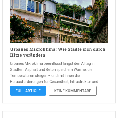
Urbanes Mikroklima: Wie Städte sich durch
Hitze verändern
Urbanes Mikroklima beeinflusst längst den Alltag in
Städten: Asphalt und Beton speichern Wärme, die
Temperaturen steigen – und mit ihnen die
Herausforderungen für Gesundheit, Infrastruktur und
Lebensqualität. Gleichzeitig wächst das Bewusstsein für
FULL ARTICLE
KEINE KOMMENTARE
gezielte Maßnahmen, um die Folgen von Hitzeinseln zu
mildern. Doch warum ist es in …