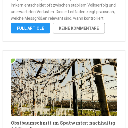
Imkern entscheidet oft zwischen stabilem Volkserfolg und
unerwarteten Verlusten. Dieser Leitfaden zeigt praxisnah,
welche Messgrößen relevant sind, wann kontrolliert
werden muss und nach welchen klaren
FULL ARTICLE
KEINE KOMMENTARE
Entscheidungsregeln gehandelt werden sollte, damit
Notfütterung, Wabentausch und Sitzkorrekturen
rechtzeitig und zielgerichtet erfolgen. Die …
Obstbaumschnitt im Spätwinter: nachhaltig