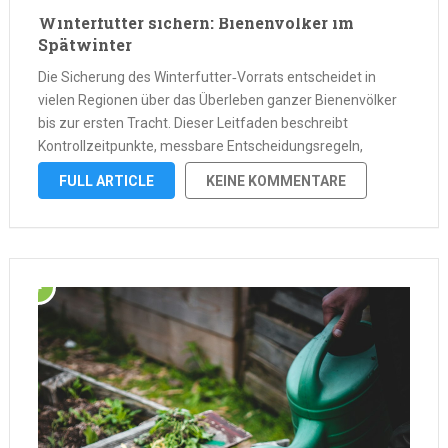
Winterfutter sichern: Bienenvölker im
Spätwinter
Die Sicherung des Winterfutter‑Vorrats entscheidet in
vielen Regionen über das Überleben ganzer Bienenvölker
bis zur ersten Tracht. Dieser Leitfaden beschreibt
Kontrollzeitpunkte, messbare Entscheidungsregeln,
geeignete Futterarten und sichere Füttertechniken sowie
FULL ARTICLE
KEINE KOMMENTARE
deren praktische Umsetzung vor Ort. Ziel ist eine
Vorgehensweise, die Völker schützt, Störungen minimiert
und langfristig die …