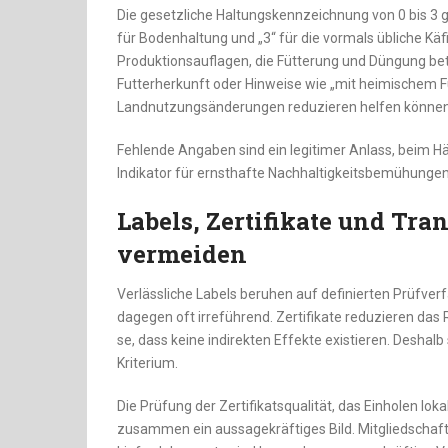
Die gesetzliche Haltungskennzeichnung von 0 bis 3 gibt
für Bodenhaltung und „3“ für die vormals übliche Käf
Produktionsauflagen, die Fütterung und Düngung be
Futterherkunft oder Hinweise wie „mit heimischem Fut
Landnutzungsänderungen reduzieren helfen können
Fehlende Angaben sind ein legitimer Anlass, beim H
Indikator für ernsthafte Nachhaltigkeitsbemühungen
Labels, Zertifikate und Tr
vermeiden
Verlässliche Labels beruhen auf definierten Prüfv
dagegen oft irreführend. Zertifikate reduzieren das 
se, dass keine indirekten Effekte existieren. Deshalb 
Kriterium.
Die Prüfung der Zertifikatsqualität, das Einholen lo
zusammen ein aussagekräftiges Bild. Mitgliedschaft