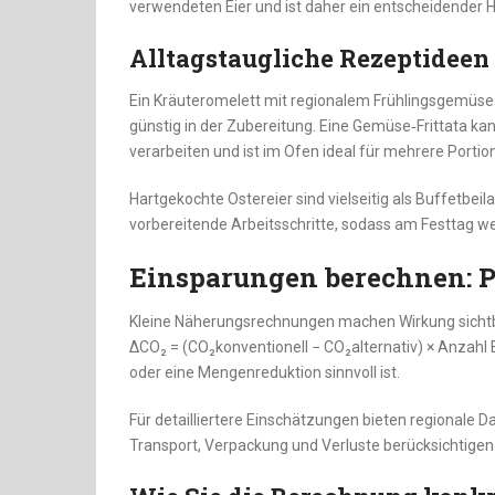
verwendeten Eier und ist daher ein entscheidender 
Alltagstaugliche Rezeptideen
Ein Kräuteromelett mit regionalem Frühlingsgemüse i
günstig in der Zubereitung. Eine Gemüse‑Frittata ka
verarbeiten und ist im Ofen ideal für mehrere Porti
Hartgekochte Ostereier sind vielseitig als Buffetbei
vorbereitende Arbeitsschritte, sodass am Festtag we
Einsparungen berechnen: Pr
Kleine Näherungsrechnungen machen Wirkung sichtb
ΔCO₂ = (CO₂konventionell − CO₂alternativ) × Anzahl E
oder eine Mengenreduktion sinnvoll ist.
Für detailliertere Einschätzungen bieten regionale 
Transport, Verpackung und Verluste berücksichtigen