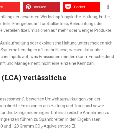
len
merken
Pocket
entlang der gesamten Wertschöpfungskette. Haltung, Futter,
teile; Energiebedarf für Stallbetrieb, Beleuchtung oder
e verteilen fixe Emissionen auf mehr oder weniger Produkte.
Auslaufhaltung oder ökologische Haltung unterscheiden sich
e Systeme benötigen oft mehr Fläche, weisen dafür aber
scher Inputs auf, was Emissionen mindern kann. Entscheidend
unft und Management, nicht eine einzelne Kennzahl.
(LCA) verlässliche
le assessment“, bewerten Umweltauswirkungen von der
ssen direkte Emissionen aus Haltung und Transport sowie
ch Landnutzungsänderungen. Unterschiedliche Annahmen zu
grenzen führen zu Spannbreiten in den Ergebnissen;
 40 und 120 Gramm CO₂‑Äquivalent pro Ei.