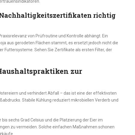
rtrauensindikatoren.
Nachhaltigkeitszertifikaten richtig
 Praxisrelevanz von Prüfroutine und Kontrolle abhängt. Ein
Soja aus gerodeten Flächen stammt, es ersetzt jedoch nicht die
 Futtersysteme. Sehen Sie Zertifikate als ersten Filter, der
Haushaltspraktiken zur
Ostereiern und verhindert Abfall – das ist eine der effektivsten
bdrucks. Stabile Kühlung reduziert mikrobiellen Verderb und
bis sechs Grad Celsius und die Platzierung der Eier im
kungen zu vermeiden. Solche einfachen Maßnahmen schonen
zkäufe.