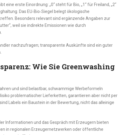
 eine erste Einordnung: „0“ steht für Bio, „1“ für Freiland, „2“
ighaltung. Das EU‑Bio‑Siegel belegt ökologische
treffen. Besonders relevant sind ergänzende Angaben zur
ter“, weil sie indirekte Emissionen wie durch
.
ändler nachzufragen; transparente Auskünfte sind ein guter
.
ansparenz: Wie Sie Greenwashing
erfahren und sind belastbar, schwammige Werbeformeln
Risiko problematischer Lieferketten, garantieren aber nicht per
sind Labels ein Baustein in der Bewertung, nicht das alleinige
kaler Informationen und das Gespräch mit Erzeugern bieten
en in regionalen Erzeugernetzwerken oder öffentliche