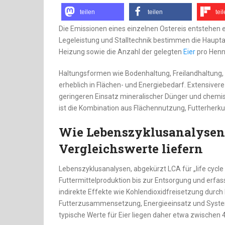
teilen
teilen
tei
Die Emissionen eines einzelnen Ostereis entstehen 
Legeleistung und Stalltechnik bestimmen die Hauptan
Heizung sowie die Anzahl der gelegten
Eier
pro Henn
Haltungsformen wie Bodenhaltung, Freilandhaltung, 
erheblich in Flächen- und Energiebedarf. Extensiver
geringeren Einsatz mineralischer Dünger und chemi
ist die Kombination aus Flächennutzung, Futterherk
Wie Lebenszyklusanalysen 
Vergleichswerte liefern
Lebenszyklusanalysen, abgekürzt LCA für „life cyc
Futtermittelproduktion bis zur Entsorgung und erfa
indirekte Effekte wie Kohlendioxidfreisetzung dur
Futterzusammensetzung, Energieeinsatz und System
typische Werte für Eier liegen daher etwa zwischen