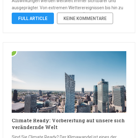
Auswirkungen werden weltweit immer sichtbarer und
ausgeprägter. Von extremen Wetterereignissen bis hin zu
langfristigen Veränderungen lokaler Ökosysteme sind die
FULL ARTICLE
KEINE KOMMENTARE
Auswirkungen des Klimawandels überall zu sehen – von
abgelegenen Dörfern bis hin …
Climate Ready: Vorbereitung auf unsere sich
verändernde Welt
Sind Sie Climate Ready? Der Klimawandel ist eines der