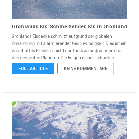
Grönlands Eis: Schmelzendes Eis in Grönland
Grönlands Eisdecke schmilzt aufgrund der globalen
Erwärmung mit alarmierender Geschwindigkeit. Dies ist ein
ernsthaftes Problem, nicht nur für Grönland, sondern für
den gesamten Planeten. Die Folgen dieses schnellen
Schmelzens sind weitreichend und können verheerende
FULL ARTICLE
KEINE KOMMENTARE
Auswirkungen auf die Umwelt und das Leben von
Menschen haben. In diesem …