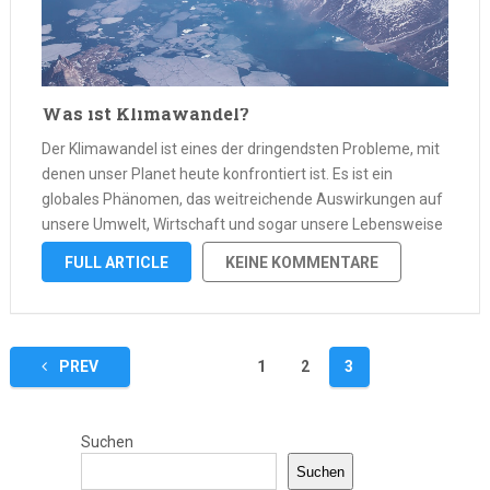
Was ist Klimawandel?
Der Klimawandel ist eines der dringendsten Probleme, mit
denen unser Planet heute konfrontiert ist. Es ist ein
globales Phänomen, das weitreichende Auswirkungen auf
unsere Umwelt, Wirtschaft und sogar unsere Lebensweise
hat. Die Auswirkungen des Klimawandels zeigen sich
FULL ARTICLE
KEINE KOMMENTARE
bereits in steigenden Temperaturen, Änderungen der
Wettermuster, extremen Wetterereignissen …
Seitennummerierung
PREV
1
2
3
der
Beiträge
Suchen
Suchen