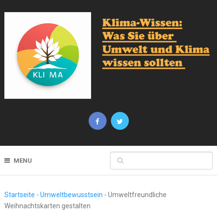
MENU
Startseite
-
Umweltbewusstsein
-
Umweltfreundliche
Weihnachtskarten gestalten