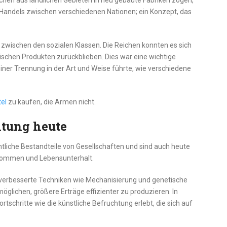
chen aus ländlichen Gebieten in neu gebaute Fabriken zogen,
Handels zwischen verschiedenen Nationen; ein Konzept, das
 zwischen den sozialen Klassen. Die Reichen konnten es sich
ischen Produkten zurückblieben. Dies war eine wichtige
einer Trennung in der Art und Weise führte, wie verschiedene
el
zu kaufen, die Armen nicht.
ltung heute
liche Bestandteile von Gesellschaften und sind auch heute
inkommen und Lebensunterhalt.
verbesserte Techniken wie Mechanisierung und genetische
möglichen, größere Erträge effizienter zu produzieren. In
rtschritte wie die künstliche Befruchtung erlebt, die sich auf