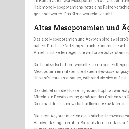
Im Nahen Osten war Mesopotamien der Ort der frühe
Halbmond Mesopotamiens hatte eine Reihe verschi
geeignet waren. Das Klima war relativ stabil.
Altes Mesopotamien und Ä
Das alte Mesopotamien und Ägypten sind zwei große Z
haben. Durch die Nutzung von ucht konnten diese be
Annehmlichkeiten legen, die wir für selbstverständlic
Die Landwirtschaft entwickelte sich in beiden Regio
Mesopotamien nutzten die Bauern Bewässerungssys
Hülsenfrüchte anzubauen, während sie sich auf die 
Das Gebiet um die Flüsse Tigris und Euphrat war au
Mitteln zur Bewässerung gehörten das Graben von G
Dies machte die landwirtschaftlichen Aktivitäten in d
Die alten Ägypter nutzten die jährliche Hochwassers
Handwerkzeugen ernten; Sie stützten sich stark auf 