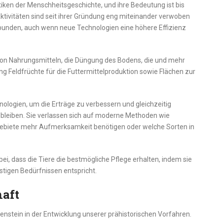
tiken der Menschheitsgeschichte, und ihre Bedeutung ist bis
tivitäten sind seit ihrer Gründung eng miteinander verwoben
bunden, auch wenn neue Technologien eine höhere Effizienz
n von Nahrungsmitteln, die Düngung des Bodens, die und mehr
ng Feldfrüchte für die Futtermittelproduktion sowie Flächen zur
nologien, um die Erträge zu verbessern und gleichzeitig
bleiben. Sie verlassen sich auf moderne Methoden wie
Gebiete mehr Aufmerksamkeit benötigen oder welche Sorten in
bei, dass die Tiere die bestmögliche Pflege erhalten, indem sie
stigen Bedürfnissen entspricht.
haft
lenstein in der Entwicklung unserer prähistorischen Vorfahren.