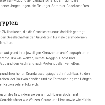
sten Entwicklung der Landwirtschaft. Der fruchtbare
edener Umgebungen, die für Jäger-Sammler-Gesellschaften
gypten
ivilisationen, die die Geschichte unauslöschlich geprägt
iden Gesellschaften den Grundstein für viele der modernen
h halten.
nen aufgrund ihrer jeweiligen Klimazonen und Geographien. In
teme, um wie Weizen, Gerste, Roggen, Flachs und
Jagd und den Fischfang nach Proteinquellen verließen.
fgrund ihrer hohen Grundwasserspiegel sehr fruchtbar. Zu den
räben, der Bau von Kanälen und die Terrassierung von Hängen;
er Region sehr erfolgreich.
aison des Nils, indem sie seine fruchtbaren Böden mit
Getreidekörner wie Weizen, Gerste und Hirse sowie wie Kürbis,