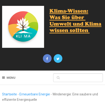
MENU
Startseite
-
Erneuerbare Energie
-
Windenergie: Eine saubere und
effiziente Energiequelle