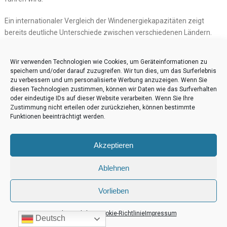
Ein internationaler Vergleich der Windenergiekapazitäten zeigt
bereits deutliche Unterschiede zwischen verschiedenen Ländern.
Deutschland beispielsweise verzeichnet eine herausragende
Leistung im Bereich der Windenergie und hat sich als Vorreiter für
Wir verwenden Technologien wie Cookies, um Geräteinformationen zu
erneuerbare Energien etabliert. Die zunehmende Bedeutung von
speichern und/oder darauf zuzugreifen. Wir tun dies, um das Surferlebnis
Windenergie für die Energiesicherheit und -unabhängigkeit gewinnt
zu verbessern und um personalisierte Werbung anzuzeigen. Wenn Sie
diesen Technologien zustimmen, können wir Daten wie das Surfverhalten
daher immer mehr an Gewicht. Es ist klar ersichtlich, dass saubere
oder eindeutige IDs auf dieser Website verarbeiten. Wenn Sie Ihre
Windenergie einen wichtigen Beitrag zur Reduzierung von CO2-
Zustimmung nicht erteilen oder zurückziehen, können bestimmte
Emissionen leistet und somit entscheidend für die Zukunft unseres
Funktionen beeinträchtigt werden.
Planeten ist.
Akzeptieren
Insgesamt zeigt sich, dass der Ausbau von Offshore-Windparks und
grenzüberschreitenden Stromnetzen nicht nur ökologische Vorteile
Ablehnen
bietet, sondern auch wirtschaftliche Chancen eröffnet. Durch die
weltweite Zunahme an Investitionen in diesen Bereich wird auch das
Vorlieben
Bewusstsein für effiziente und erneuerbare Energie gestärkt. Es
liegt auf der Hand, dass diese Maßnahmen einen bedeutenden
Cookie-Richtlinie
Cookie-Richtlinie
Impressum
Schritt zur Bekämpfung des Klimawandels darstellen – sowohl auf
Deutsch